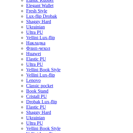
Elastic Rubber
Elegant Wallet
Fresh Style
Lux-flip Drobak
Shaggy Hard
Ukrainian
Ultra PU
Vellini Lux-flip
Накладка
Флип-чехол
Huawei
Elastic PU
Ultra PU
Vellini Book Style
Vellini Lux-flip
Lenovo
Classic pocket
Book Stand
Cristall PU
Drobak Lux-flip
Elastic PU
Shaggy Hard
Ukrainian
Ultra PU
Vellini Book Style