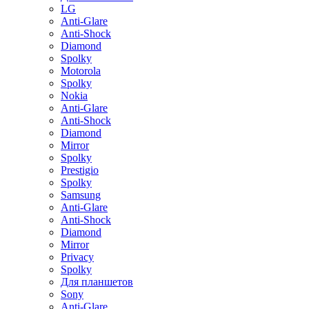
LG
Anti-Glare
Anti-Shock
Diamond
Spolky
Motorola
Spolky
Nokia
Anti-Glare
Anti-Shock
Diamond
Mirror
Spolky
Prestigio
Spolky
Samsung
Anti-Glare
Anti-Shock
Diamond
Mirror
Privacy
Spolky
Для планшетов
Sony
Anti-Glare