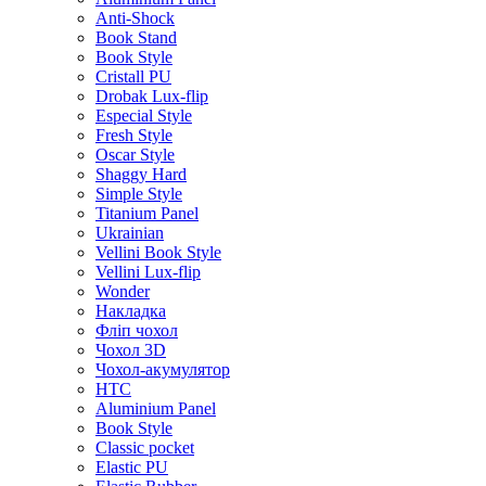
Anti-Shock
Book Stand
Book Style
Cristall PU
Drobak Lux-flip
Especial Style
Fresh Style
Oscar Style
Shaggy Hard
Simple Style
Titanium Panel
Ukrainian
Vellini Book Style
Vellini Lux-flip
Wonder
Накладка
Фліп чохол
Чохол 3D
Чохол-акумулятор
HTC
Aluminium Panel
Book Style
Classic pocket
Elastic PU