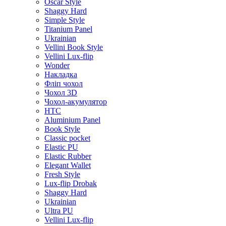
Oscar Style
Shaggy Hard
Simple Style
Titanium Panel
Ukrainian
Vellini Book Style
Vellini Lux-flip
Wonder
Накладка
Фліп чохол
Чохол 3D
Чохол-акумулятор
HTC
Aluminium Panel
Book Style
Classic pocket
Elastic PU
Elastic Rubber
Elegant Wallet
Fresh Style
Lux-flip Drobak
Shaggy Hard
Ukrainian
Ultra PU
Vellini Lux-flip