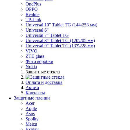
OnePlus
OPPO
Realme
TP-Link
Universal 10" Tablet TG (144\253 мм)
Universal 6"
Universal 7" Tablet TG
Universal 8" Tablet TG (120\205 мм)
Universal 9" Tablet TG (133\228 мм)
VIVO
ZTE glass
Фото коробки
Nokia
Защитные стекла
Оплата и доставка
Акции
Контакты
Защитные пленки
Acer
Apple
Asus
Spolky
Meizu
Explay