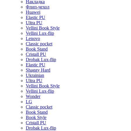
Накладка
Флип-чехол
Huawei
Elastic PU
Ultra PU
Vellini Book Style
Vellini Lux-flip
Lenovo
Classic pocket
Book Stand
Cristall PU
Drobak Lux-flip
Elastic PU
Shaggy Hard
Ukrainian
Ultra PU
Vellini Book Style
Vellini Lux-flip
Wonder
LG
Classic pocket
Book Stand
Book Style
Cristall PU
Drobak Lux-flip