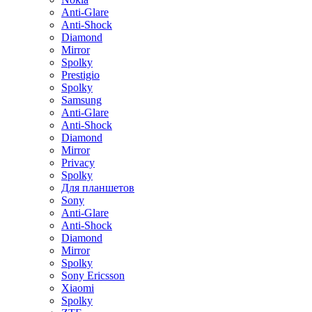
Anti-Glare
Anti-Shock
Diamond
Mirror
Spolky
Prestigio
Spolky
Samsung
Anti-Glare
Anti-Shock
Diamond
Mirror
Privacy
Spolky
Для планшетов
Sony
Anti-Glare
Anti-Shock
Diamond
Mirror
Spolky
Sony Ericsson
Xiaomi
Spolky