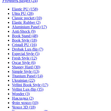
Уточнить раздел (24)
Elastic PU (158)
Ultra PU (28)
Classic pocket (10)
Elastic Rubber (2)
Aluminium Panel (17)
Anti-Shock (9)
Book Stand (48)
Book Style (18)
Cristall PU (16)
Drobak Lux-flip (7)
Especial Style (5)
Fresh Style (12)
Oscar Style (6)
Shaggy Hard (30)
Simple Style (13)
Titanium Panel (14)
Ukrainian (22)
Vellini Book Style (17)
Vellini Lux-flip (35)
Wonder (3)
Накладка (2)
Фліп чохол (10)
Чохол 3D (18)