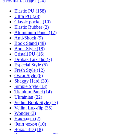
Уточнить раздел (24)
Elastic PU (158)
Ultra PU (28)
Classic pocket (10)
Elastic Rubber (2)
Aluminium Panel (17)
Anti-Shock (9)
Book Stand (48)
Book Style (18)
Cristall PU (16)
Drobak Lux-flip (7)
Especial Style (5)
Fresh Style (12)
Oscar Style (6)
Shaggy Hard (30)
Simple Style (13)
Titanium Panel (14)
Ukrainian (22)
Vellini Book Style (17)
Vellini Lux-flip (35)
Wonder (3)
Накладка (2)
Фліп чохол (10)
Чохол 3D (18)