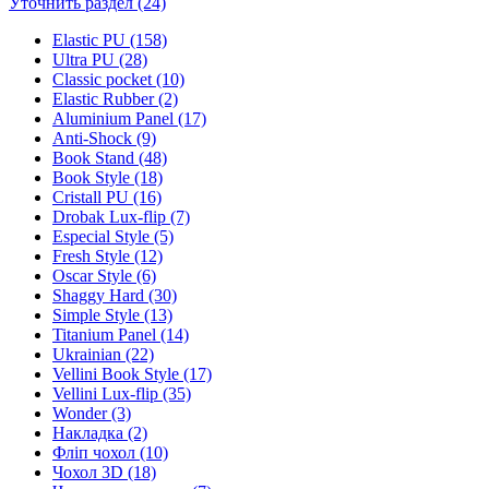
Уточнить раздел (24)
Elastic PU (158)
Ultra PU (28)
Classic pocket (10)
Elastic Rubber (2)
Aluminium Panel (17)
Anti-Shock (9)
Book Stand (48)
Book Style (18)
Cristall PU (16)
Drobak Lux-flip (7)
Especial Style (5)
Fresh Style (12)
Oscar Style (6)
Shaggy Hard (30)
Simple Style (13)
Titanium Panel (14)
Ukrainian (22)
Vellini Book Style (17)
Vellini Lux-flip (35)
Wonder (3)
Накладка (2)
Фліп чохол (10)
Чохол 3D (18)