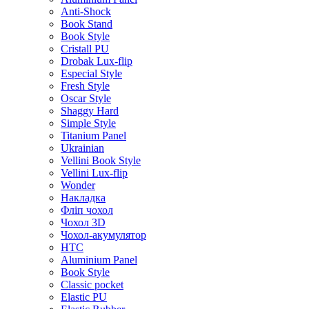
Anti-Shock
Book Stand
Book Style
Cristall PU
Drobak Lux-flip
Especial Style
Fresh Style
Oscar Style
Shaggy Hard
Simple Style
Titanium Panel
Ukrainian
Vellini Book Style
Vellini Lux-flip
Wonder
Накладка
Фліп чохол
Чохол 3D
Чохол-акумулятор
HTC
Aluminium Panel
Book Style
Classic pocket
Elastic PU