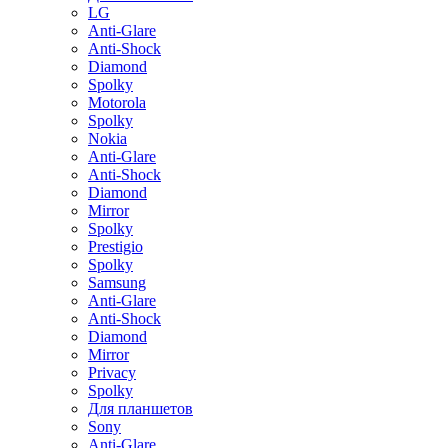
LG
Anti-Glare
Anti-Shock
Diamond
Spolky
Motorola
Spolky
Nokia
Anti-Glare
Anti-Shock
Diamond
Mirror
Spolky
Prestigio
Spolky
Samsung
Anti-Glare
Anti-Shock
Diamond
Mirror
Privacy
Spolky
Для планшетов
Sony
Anti-Glare