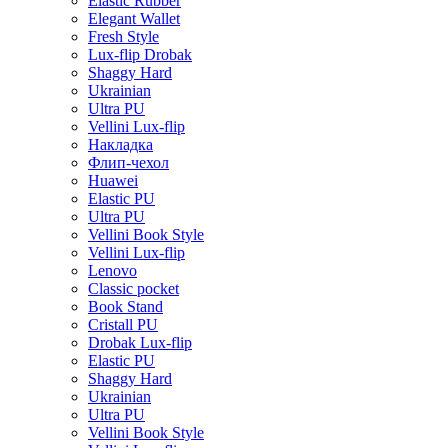
Elastic Rubber
Elegant Wallet
Fresh Style
Lux-flip Drobak
Shaggy Hard
Ukrainian
Ultra PU
Vellini Lux-flip
Накладка
Флип-чехол
Huawei
Elastic PU
Ultra PU
Vellini Book Style
Vellini Lux-flip
Lenovo
Classic pocket
Book Stand
Cristall PU
Drobak Lux-flip
Elastic PU
Shaggy Hard
Ukrainian
Ultra PU
Vellini Book Style