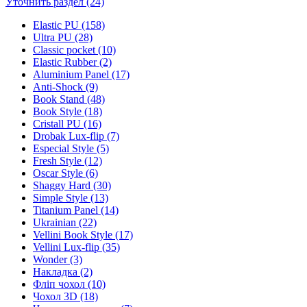
Уточнить раздел (24)
Elastic PU (158)
Ultra PU (28)
Classic pocket (10)
Elastic Rubber (2)
Aluminium Panel (17)
Anti-Shock (9)
Book Stand (48)
Book Style (18)
Cristall PU (16)
Drobak Lux-flip (7)
Especial Style (5)
Fresh Style (12)
Oscar Style (6)
Shaggy Hard (30)
Simple Style (13)
Titanium Panel (14)
Ukrainian (22)
Vellini Book Style (17)
Vellini Lux-flip (35)
Wonder (3)
Накладка (2)
Фліп чохол (10)
Чохол 3D (18)