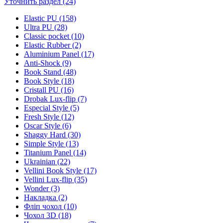
Уточнить раздел (24)
Elastic PU (158)
Ultra PU (28)
Classic pocket (10)
Elastic Rubber (2)
Aluminium Panel (17)
Anti-Shock (9)
Book Stand (48)
Book Style (18)
Cristall PU (16)
Drobak Lux-flip (7)
Especial Style (5)
Fresh Style (12)
Oscar Style (6)
Shaggy Hard (30)
Simple Style (13)
Titanium Panel (14)
Ukrainian (22)
Vellini Book Style (17)
Vellini Lux-flip (35)
Wonder (3)
Накладка (2)
Фліп чохол (10)
Чохол 3D (18)