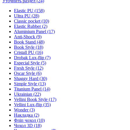
Уточнить раздел (24)
Elastic PU (158)
Ultra PU (28)
Classic pocket (10)
Elastic Rubber (2)
Aluminium Panel (17)
Anti-Shock (9)
Book Stand (48)
Book Style (18)
Cristall PU (16)
Drobak Lux-flip (7)
Especial Style (5)
Fresh Style (12)
Oscar Style (6)
Shaggy Hard (30)
Simple Style (13)
Titanium Panel (14)
Ukrainian (22)
Vellini Book Style (17)
Vellini Lux-flip (35)
Wonder (3)
Накладка (2)
Фліп чохол (10)
Чохол 3D (18)