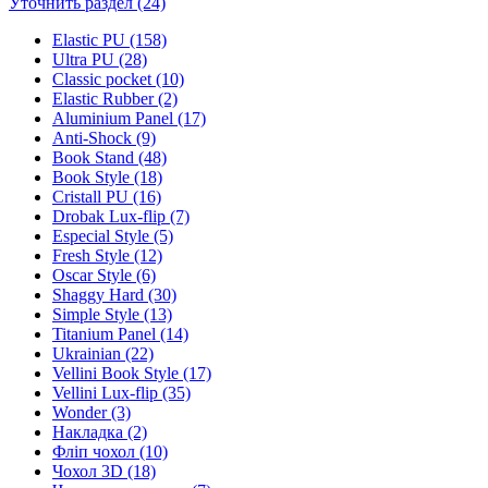
Уточнить раздел (24)
Elastic PU (158)
Ultra PU (28)
Classic pocket (10)
Elastic Rubber (2)
Aluminium Panel (17)
Anti-Shock (9)
Book Stand (48)
Book Style (18)
Cristall PU (16)
Drobak Lux-flip (7)
Especial Style (5)
Fresh Style (12)
Oscar Style (6)
Shaggy Hard (30)
Simple Style (13)
Titanium Panel (14)
Ukrainian (22)
Vellini Book Style (17)
Vellini Lux-flip (35)
Wonder (3)
Накладка (2)
Фліп чохол (10)
Чохол 3D (18)