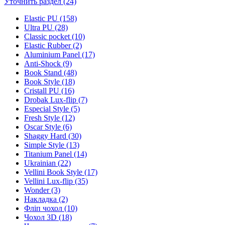
Уточнить раздел (24)
Elastic PU (158)
Ultra PU (28)
Classic pocket (10)
Elastic Rubber (2)
Aluminium Panel (17)
Anti-Shock (9)
Book Stand (48)
Book Style (18)
Cristall PU (16)
Drobak Lux-flip (7)
Especial Style (5)
Fresh Style (12)
Oscar Style (6)
Shaggy Hard (30)
Simple Style (13)
Titanium Panel (14)
Ukrainian (22)
Vellini Book Style (17)
Vellini Lux-flip (35)
Wonder (3)
Накладка (2)
Фліп чохол (10)
Чохол 3D (18)