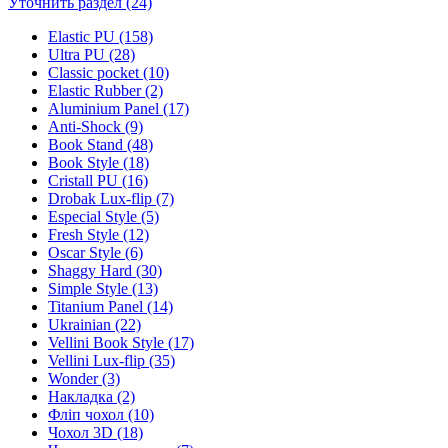
Уточнить раздел (24)
Elastic PU (158)
Ultra PU (28)
Classic pocket (10)
Elastic Rubber (2)
Aluminium Panel (17)
Anti-Shock (9)
Book Stand (48)
Book Style (18)
Cristall PU (16)
Drobak Lux-flip (7)
Especial Style (5)
Fresh Style (12)
Oscar Style (6)
Shaggy Hard (30)
Simple Style (13)
Titanium Panel (14)
Ukrainian (22)
Vellini Book Style (17)
Vellini Lux-flip (35)
Wonder (3)
Накладка (2)
Фліп чохол (10)
Чохол 3D (18)