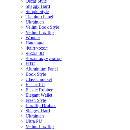
Oscar Style
Shaggy Hard
Simple Style
Titanium Panel
Ukrainian
Vellini Book Style
Vellini Lux-flip
Wonder
Накладка
Фліп чохол
Чохол 3D
Чохол-акумулятор
HTC
Aluminium Panel
Book Style
Classic pocket
Elastic PU
Elastic Rubber
Elegant Wallet
Fresh Style
Lux-flip Drobak
Shaggy Hard
Ukrainian
Ultra PU
Vellini Lux-flip