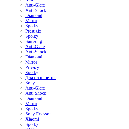
Anti-Glare
Anti-Shock
Diamond
Mirror
Spolky
Prestigio
Spolky
Samsung
Anti-Glare
Anti-Shock
Diamond
Mirror
Privacy
Spolky
Для планшетов
Sony
Anti-Glare
Anti-Shock
Diamond
Mirror
Spolky
Sony Ericsson
Xiaomi
Spolky