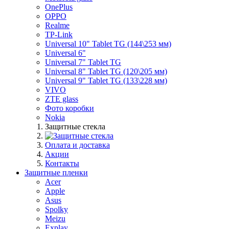
OnePlus
OPPO
Realme
TP-Link
Universal 10" Tablet TG (144\253 мм)
Universal 6"
Universal 7" Tablet TG
Universal 8" Tablet TG (120\205 мм)
Universal 9" Tablet TG (133\228 мм)
VIVO
ZTE glass
Фото коробки
Nokia
Защитные стекла
Оплата и доставка
Акции
Контакты
Защитные пленки
Acer
Apple
Asus
Spolky
Meizu
Explay