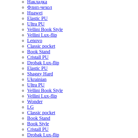
Накладка
Флип-чехол
Huawei
Elastic PU
Ultra PU
Vellini Book Style
Vellini Lux-flip
Lenovo
Classic pocket
Book Stand
Cristall PU
Drobak Lux-flip
Elastic PU
Shaggy Hard
Ukrainian
Ultra PU
Vellini Book Style
Vellini Lux-flip
Wonder
LG
Classic pocket
Book Stand
Book Style
Cristall PU
Drobak Lux-flip