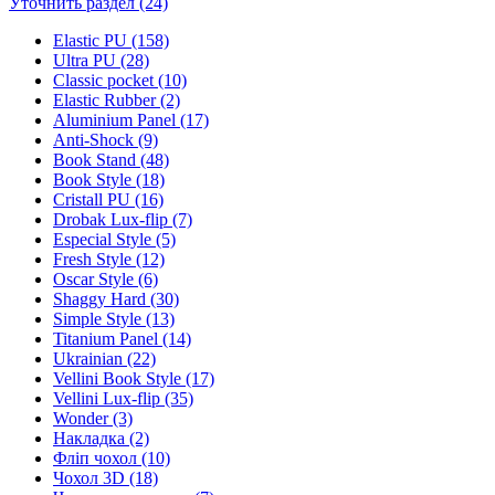
Уточнить раздел (24)
Elastic PU (158)
Ultra PU (28)
Classic pocket (10)
Elastic Rubber (2)
Aluminium Panel (17)
Anti-Shock (9)
Book Stand (48)
Book Style (18)
Cristall PU (16)
Drobak Lux-flip (7)
Especial Style (5)
Fresh Style (12)
Oscar Style (6)
Shaggy Hard (30)
Simple Style (13)
Titanium Panel (14)
Ukrainian (22)
Vellini Book Style (17)
Vellini Lux-flip (35)
Wonder (3)
Накладка (2)
Фліп чохол (10)
Чохол 3D (18)