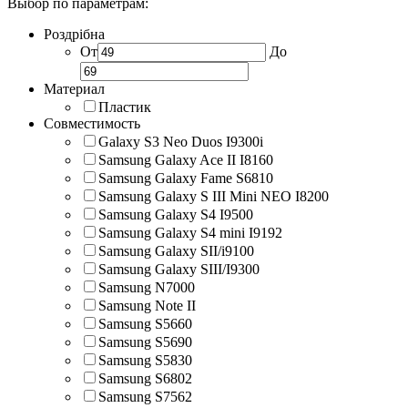
Выбор по параметрам:
Роздрібна
От
До
Материал
Пластик
Совместимость
Galaxy S3 Neo Duos I9300i
Samsung Galaxy Ace II I8160
Samsung Galaxy Fame S6810
Samsung Galaxy S III Mini NEO I8200
Samsung Galaxy S4 I9500
Samsung Galaxy S4 mini I9192
Samsung Galaxy SII/i9100
Samsung Galaxy SIII/I9300
Samsung N7000
Samsung Note II
Samsung S5660
Samsung S5690
Samsung S5830
Samsung S6802
Samsung S7562