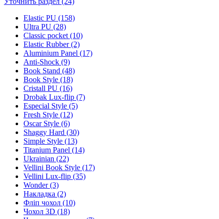
Уточнить раздел (24)
Elastic PU (158)
Ultra PU (28)
Classic pocket (10)
Elastic Rubber (2)
Aluminium Panel (17)
Anti-Shock (9)
Book Stand (48)
Book Style (18)
Cristall PU (16)
Drobak Lux-flip (7)
Especial Style (5)
Fresh Style (12)
Oscar Style (6)
Shaggy Hard (30)
Simple Style (13)
Titanium Panel (14)
Ukrainian (22)
Vellini Book Style (17)
Vellini Lux-flip (35)
Wonder (3)
Накладка (2)
Фліп чохол (10)
Чохол 3D (18)