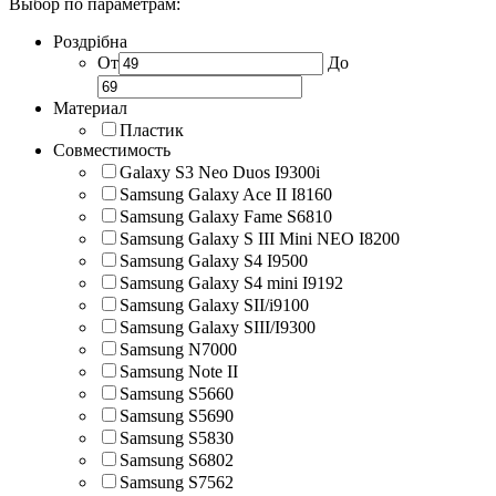
Выбор по параметрам:
Роздрібна
От
До
Материал
Пластик
Совместимость
Galaxy S3 Neo Duos I9300i
Samsung Galaxy Ace II I8160
Samsung Galaxy Fame S6810
Samsung Galaxy S III Mini NEO I8200
Samsung Galaxy S4 I9500
Samsung Galaxy S4 mini I9192
Samsung Galaxy SII/i9100
Samsung Galaxy SIII/I9300
Samsung N7000
Samsung Note II
Samsung S5660
Samsung S5690
Samsung S5830
Samsung S6802
Samsung S7562