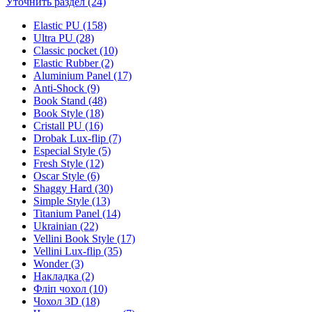
Уточнить раздел (24)
Elastic PU (158)
Ultra PU (28)
Classic pocket (10)
Elastic Rubber (2)
Aluminium Panel (17)
Anti-Shock (9)
Book Stand (48)
Book Style (18)
Cristall PU (16)
Drobak Lux-flip (7)
Especial Style (5)
Fresh Style (12)
Oscar Style (6)
Shaggy Hard (30)
Simple Style (13)
Titanium Panel (14)
Ukrainian (22)
Vellini Book Style (17)
Vellini Lux-flip (35)
Wonder (3)
Накладка (2)
Фліп чохол (10)
Чохол 3D (18)