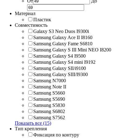
От
До
Материал
Пластик
Совместимость
Galaxy S3 Neo Duos I9300i
Samsung Galaxy Ace II I8160
Samsung Galaxy Fame S6810
Samsung Galaxy S III Mini NEO I8200
Samsung Galaxy S4 I9500
Samsung Galaxy S4 mini I9192
Samsung Galaxy SII/i9100
Samsung Galaxy SIII/I9300
Samsung N7000
Samsung Note II
Samsung S5660
Samsung S5690
Samsung S5830
Samsung S6802
Samsung S7562
Показать все (15)
Тип крепления
Фиксация по контуру