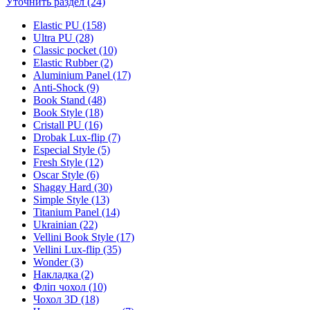
Уточнить раздел (24)
Elastic PU (158)
Ultra PU (28)
Classic pocket (10)
Elastic Rubber (2)
Aluminium Panel (17)
Anti-Shock (9)
Book Stand (48)
Book Style (18)
Cristall PU (16)
Drobak Lux-flip (7)
Especial Style (5)
Fresh Style (12)
Oscar Style (6)
Shaggy Hard (30)
Simple Style (13)
Titanium Panel (14)
Ukrainian (22)
Vellini Book Style (17)
Vellini Lux-flip (35)
Wonder (3)
Накладка (2)
Фліп чохол (10)
Чохол 3D (18)