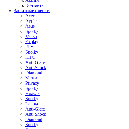
Акции
Контакты
Защитные пленки
Acer
Apple
Asus
Spolky
Meizu
Explay
FLY
Spolky
HTC
Anti-Glare
Anti-Shock
Diamond
Mirror
Privacy
Spolky
Huawei
Spolky
Lenovo
Anti-Glare
Anti-Shock
Diamond
Spolky