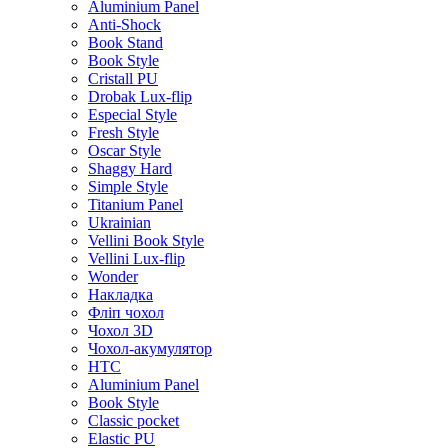
Aluminium Panel
Anti-Shock
Book Stand
Book Style
Cristall PU
Drobak Lux-flip
Especial Style
Fresh Style
Oscar Style
Shaggy Hard
Simple Style
Titanium Panel
Ukrainian
Vellini Book Style
Vellini Lux-flip
Wonder
Накладка
Фліп чохол
Чохол 3D
Чохол-акумулятор
HTC
Aluminium Panel
Book Style
Classic pocket
Elastic PU