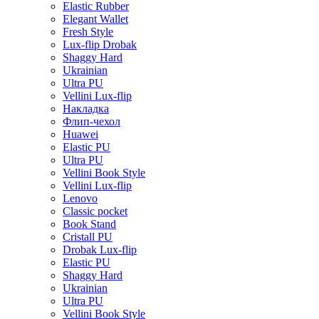
Elastic Rubber
Elegant Wallet
Fresh Style
Lux-flip Drobak
Shaggy Hard
Ukrainian
Ultra PU
Vellini Lux-flip
Накладка
Флип-чехол
Huawei
Elastic PU
Ultra PU
Vellini Book Style
Vellini Lux-flip
Lenovo
Classic pocket
Book Stand
Cristall PU
Drobak Lux-flip
Elastic PU
Shaggy Hard
Ukrainian
Ultra PU
Vellini Book Style