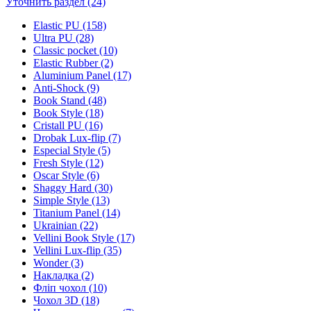
Уточнить раздел (24)
Elastic PU (158)
Ultra PU (28)
Classic pocket (10)
Elastic Rubber (2)
Aluminium Panel (17)
Anti-Shock (9)
Book Stand (48)
Book Style (18)
Cristall PU (16)
Drobak Lux-flip (7)
Especial Style (5)
Fresh Style (12)
Oscar Style (6)
Shaggy Hard (30)
Simple Style (13)
Titanium Panel (14)
Ukrainian (22)
Vellini Book Style (17)
Vellini Lux-flip (35)
Wonder (3)
Накладка (2)
Фліп чохол (10)
Чохол 3D (18)