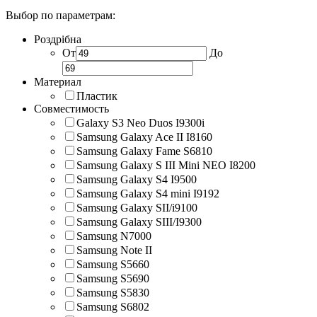
Выбор по параметрам:
Роздрібна
От
До
Материал
Пластик
Совместимость
Galaxy S3 Neo Duos I9300i
Samsung Galaxy Ace II I8160
Samsung Galaxy Fame S6810
Samsung Galaxy S III Mini NEO I8200
Samsung Galaxy S4 I9500
Samsung Galaxy S4 mini I9192
Samsung Galaxy SII/i9100
Samsung Galaxy SIII/I9300
Samsung N7000
Samsung Note II
Samsung S5660
Samsung S5690
Samsung S5830
Samsung S6802