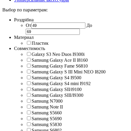
Выбор по параметрам:
Роздрібна
От
До
Материал
Пластик
Совместимость
Galaxy S3 Neo Duos I9300i
Samsung Galaxy Ace II I8160
Samsung Galaxy Fame S6810
Samsung Galaxy S III Mini NEO I8200
Samsung Galaxy S4 I9500
Samsung Galaxy S4 mini I9192
Samsung Galaxy SII/i9100
Samsung Galaxy SIII/I9300
Samsung N7000
Samsung Note II
Samsung S5660
Samsung S5690
Samsung S5830
Samsung S6802