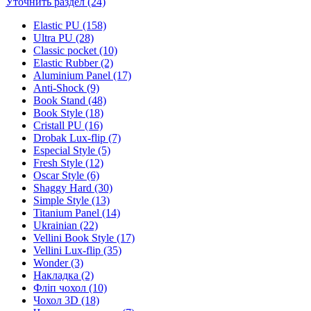
Уточнить раздел (24)
Elastic PU (158)
Ultra PU (28)
Classic pocket (10)
Elastic Rubber (2)
Aluminium Panel (17)
Anti-Shock (9)
Book Stand (48)
Book Style (18)
Cristall PU (16)
Drobak Lux-flip (7)
Especial Style (5)
Fresh Style (12)
Oscar Style (6)
Shaggy Hard (30)
Simple Style (13)
Titanium Panel (14)
Ukrainian (22)
Vellini Book Style (17)
Vellini Lux-flip (35)
Wonder (3)
Накладка (2)
Фліп чохол (10)
Чохол 3D (18)