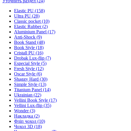
Уточнить раздел (24)
Elastic PU (158)
Ultra PU (28)
Classic pocket (10)
Elastic Rubber (2)
Aluminium Panel (17)
Anti-Shock (9)
Book Stand (48)
Book Style (18)
Cristall PU (16)
Drobak Lux-flip (7)
Especial Style (5)
Fresh Style (12)
Oscar Style (6)
Shaggy Hard (30)
Simple Style (13)
Titanium Panel (14)
Ukrainian (22)
Vellini Book Style (17)
Vellini Lux-flip (35)
Wonder (3)
Накладка (2)
Фліп чохол (10)
Чохол 3D (18)