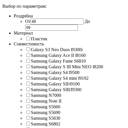
Выбор по параметрам:
Роздрібна
От
До
Материал
Пластик
Совместимость
Galaxy S3 Neo Duos I9300i
Samsung Galaxy Ace II I8160
Samsung Galaxy Fame S6810
Samsung Galaxy S III Mini NEO I8200
Samsung Galaxy S4 I9500
Samsung Galaxy S4 mini I9192
Samsung Galaxy SII/i9100
Samsung Galaxy SIII/I9300
Samsung N7000
Samsung Note II
Samsung S5660
Samsung S5690
Samsung S5830
Samsung S6802