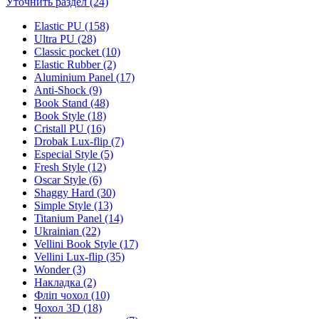
Уточнить раздел (24)
Elastic PU (158)
Ultra PU (28)
Classic pocket (10)
Elastic Rubber (2)
Aluminium Panel (17)
Anti-Shock (9)
Book Stand (48)
Book Style (18)
Cristall PU (16)
Drobak Lux-flip (7)
Especial Style (5)
Fresh Style (12)
Oscar Style (6)
Shaggy Hard (30)
Simple Style (13)
Titanium Panel (14)
Ukrainian (22)
Vellini Book Style (17)
Vellini Lux-flip (35)
Wonder (3)
Накладка (2)
Фліп чохол (10)
Чохол 3D (18)