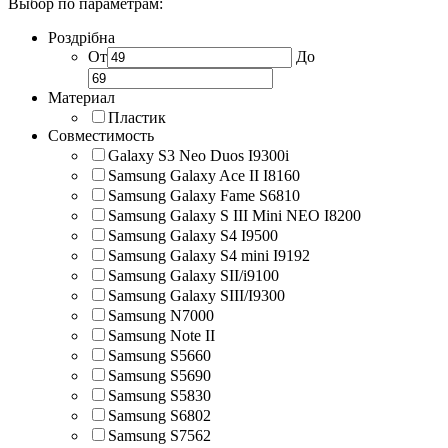
Выбор по параметрам:
Роздрібна
От
До
Материал
Пластик
Совместимость
Galaxy S3 Neo Duos I9300i
Samsung Galaxy Ace II I8160
Samsung Galaxy Fame S6810
Samsung Galaxy S III Mini NEO I8200
Samsung Galaxy S4 I9500
Samsung Galaxy S4 mini I9192
Samsung Galaxy SII/i9100
Samsung Galaxy SIII/I9300
Samsung N7000
Samsung Note II
Samsung S5660
Samsung S5690
Samsung S5830
Samsung S6802
Samsung S7562