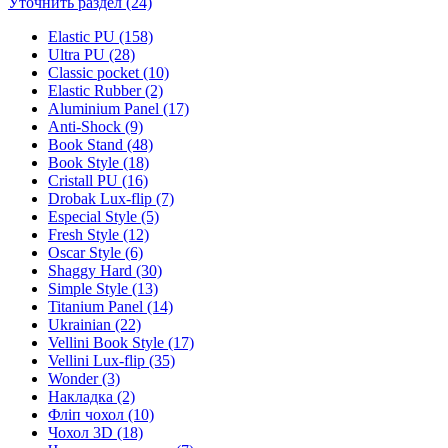
Уточнить раздел (24)
Elastic PU (158)
Ultra PU (28)
Classic pocket (10)
Elastic Rubber (2)
Aluminium Panel (17)
Anti-Shock (9)
Book Stand (48)
Book Style (18)
Cristall PU (16)
Drobak Lux-flip (7)
Especial Style (5)
Fresh Style (12)
Oscar Style (6)
Shaggy Hard (30)
Simple Style (13)
Titanium Panel (14)
Ukrainian (22)
Vellini Book Style (17)
Vellini Lux-flip (35)
Wonder (3)
Накладка (2)
Фліп чохол (10)
Чохол 3D (18)