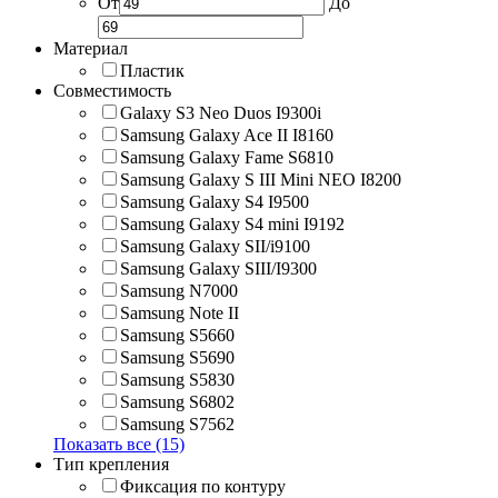
От
До
Материал
Пластик
Совместимость
Galaxy S3 Neo Duos I9300i
Samsung Galaxy Ace II I8160
Samsung Galaxy Fame S6810
Samsung Galaxy S III Mini NEO I8200
Samsung Galaxy S4 I9500
Samsung Galaxy S4 mini I9192
Samsung Galaxy SII/i9100
Samsung Galaxy SIII/I9300
Samsung N7000
Samsung Note II
Samsung S5660
Samsung S5690
Samsung S5830
Samsung S6802
Samsung S7562
Показать все (15)
Тип крепления
Фиксация по контуру