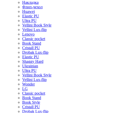
Накладка
Флип-чехол
Huawei
Elastic PU
Ultra PU
Vellini Book Style
Vellini Lux-flip
Lenovo
Classic pocket
Book Stand
Cristall PU
Drobak Lux-flip
Elastic PU
Shaggy Hard
Ukrainian
Ultra PU
Vellini Book Style
Vellini Lux-flip
Wonder
LG
Classic pocket
Book Stand
Book Style
Cristall PU
Drobak Lux-flip