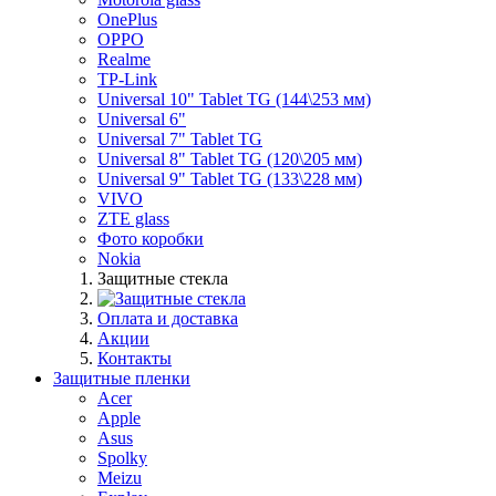
OnePlus
OPPO
Realme
TP-Link
Universal 10" Tablet TG (144\253 мм)
Universal 6"
Universal 7" Tablet TG
Universal 8" Tablet TG (120\205 мм)
Universal 9" Tablet TG (133\228 мм)
VIVO
ZTE glass
Фото коробки
Nokia
Защитные стекла
Оплата и доставка
Акции
Контакты
Защитные пленки
Acer
Apple
Asus
Spolky
Meizu