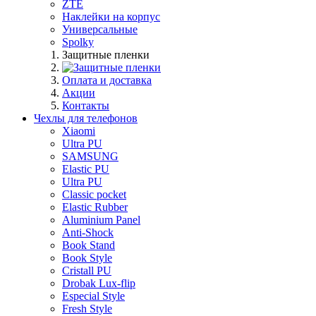
ZTE
Наклейки на корпус
Универсальные
Spolky
Защитные пленки
Оплата и доставка
Акции
Контакты
Чехлы для телефонов
Xiaomi
Ultra PU
SAMSUNG
Elastic PU
Ultra PU
Classic pocket
Elastic Rubber
Aluminium Panel
Anti-Shock
Book Stand
Book Style
Cristall PU
Drobak Lux-flip
Especial Style
Fresh Style