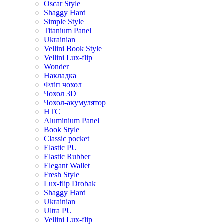
Oscar Style
Shaggy Hard
Simple Style
Titanium Panel
Ukrainian
Vellini Book Style
Vellini Lux-flip
Wonder
Накладка
Фліп чохол
Чохол 3D
Чохол-акумулятор
HTC
Aluminium Panel
Book Style
Classic pocket
Elastic PU
Elastic Rubber
Elegant Wallet
Fresh Style
Lux-flip Drobak
Shaggy Hard
Ukrainian
Ultra PU
Vellini Lux-flip