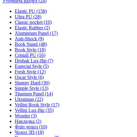
Уточнить раздел (24)
Elastic PU (158)
Ultra PU (28)
Classic pocket (10)
Elastic Rubber (2)
Aluminium Panel (17)
Anti-Shock (9)
Book Stand (48)
Book Style (18)
Cristall PU (16)
Drobak Lux-flip (7)
Especial Style (5)
Fresh Style (12)
Oscar Style (6)
Shaggy Hard (30)
Simple Style (13)
Titanium Panel (14)
Ukrainian (22)
Vellini Book Style (17)
Vellini Lux-flip (35)
Wonder (3)
Накладка (2)
Фліп чохол (10)
Чохол 3D (18)