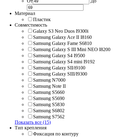
От
До
Материал
Пластик
Совместимость
Galaxy S3 Neo Duos I9300i
Samsung Galaxy Ace II I8160
Samsung Galaxy Fame S6810
Samsung Galaxy S III Mini NEO I8200
Samsung Galaxy S4 I9500
Samsung Galaxy S4 mini I9192
Samsung Galaxy SII/i9100
Samsung Galaxy SIII/I9300
Samsung N7000
Samsung Note II
Samsung S5660
Samsung S5690
Samsung S5830
Samsung S6802
Samsung S7562
Показать все (15)
Тип крепления
Фиксация по контуру