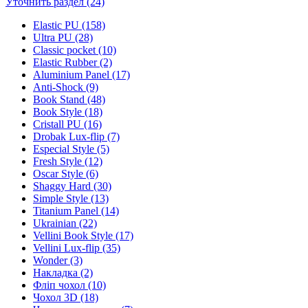
Уточнить раздел (24)
Elastic PU (158)
Ultra PU (28)
Classic pocket (10)
Elastic Rubber (2)
Aluminium Panel (17)
Anti-Shock (9)
Book Stand (48)
Book Style (18)
Cristall PU (16)
Drobak Lux-flip (7)
Especial Style (5)
Fresh Style (12)
Oscar Style (6)
Shaggy Hard (30)
Simple Style (13)
Titanium Panel (14)
Ukrainian (22)
Vellini Book Style (17)
Vellini Lux-flip (35)
Wonder (3)
Накладка (2)
Фліп чохол (10)
Чохол 3D (18)