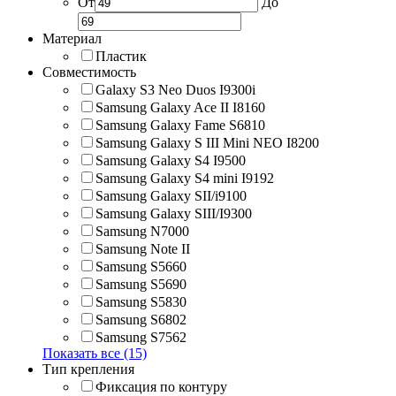
От
До
Материал
Пластик
Совместимость
Galaxy S3 Neo Duos I9300i
Samsung Galaxy Ace II I8160
Samsung Galaxy Fame S6810
Samsung Galaxy S III Mini NEO I8200
Samsung Galaxy S4 I9500
Samsung Galaxy S4 mini I9192
Samsung Galaxy SII/i9100
Samsung Galaxy SIII/I9300
Samsung N7000
Samsung Note II
Samsung S5660
Samsung S5690
Samsung S5830
Samsung S6802
Samsung S7562
Показать все (15)
Тип крепления
Фиксация по контуру