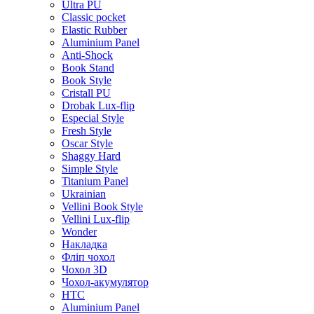
Ultra PU
Classic pocket
Elastic Rubber
Aluminium Panel
Anti-Shock
Book Stand
Book Style
Cristall PU
Drobak Lux-flip
Especial Style
Fresh Style
Oscar Style
Shaggy Hard
Simple Style
Titanium Panel
Ukrainian
Vellini Book Style
Vellini Lux-flip
Wonder
Накладка
Фліп чохол
Чохол 3D
Чохол-акумулятор
HTC
Aluminium Panel