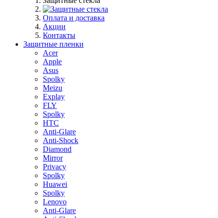
Защитные стекла
Оплата и доставка
Акции
Контакты
Защитные пленки
Acer
Apple
Asus
Spolky
Meizu
Explay
FLY
Spolky
HTC
Anti-Glare
Anti-Shock
Diamond
Mirror
Privacy
Spolky
Huawei
Spolky
Lenovo
Anti-Glare