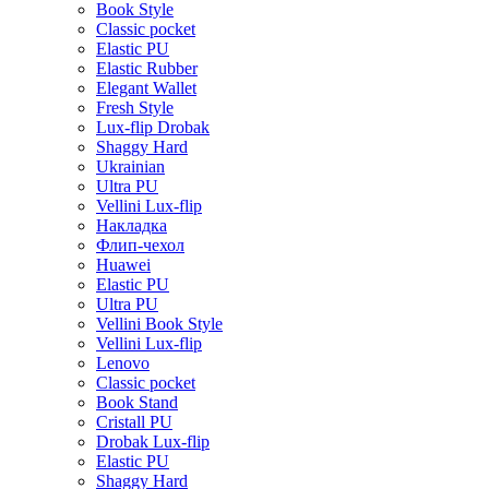
Book Style
Classic pocket
Elastic PU
Elastic Rubber
Elegant Wallet
Fresh Style
Lux-flip Drobak
Shaggy Hard
Ukrainian
Ultra PU
Vellini Lux-flip
Накладка
Флип-чехол
Huawei
Elastic PU
Ultra PU
Vellini Book Style
Vellini Lux-flip
Lenovo
Classic pocket
Book Stand
Cristall PU
Drobak Lux-flip
Elastic PU
Shaggy Hard