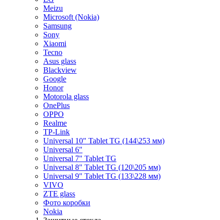
Meizu
Microsoft (Nokia)
Samsung
Sony
Xiaomi
Tecno
Asus glass
Blackview
Google
Honor
Motorola glass
OnePlus
OPPO
Realme
TP-Link
Universal 10" Tablet TG (144\253 мм)
Universal 6"
Universal 7" Tablet TG
Universal 8" Tablet TG (120\205 мм)
Universal 9" Tablet TG (133\228 мм)
VIVO
ZTE glass
Фото коробки
Nokia