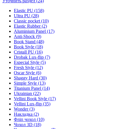
Уточнить раздел (24)
Elastic PU (158)
Ultra PU (28)
Classic pocket (10)
Elastic Rubber (2)
Aluminium Panel (17)
Anti-Shock (9)
Book Stand (48)
Book Style (18)
Cristall PU (16)
Drobak Lux-flip (7)
Especial Style (5)
Fresh Style (12)
Oscar Style (6)
Shaggy Hard (30)
Simple Style (13)
Titanium Panel (14)
Ukrainian (22)
Vellini Book Style (17)
Vellini Lux-flip (35)
Wonder (3)
Накладка (2)
Фліп чохол (10)
Чохол 3D (18)