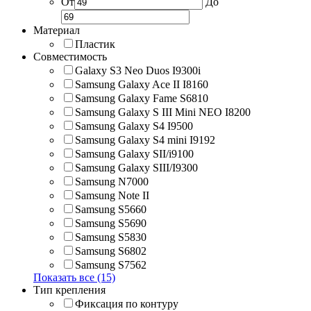
От
До
Материал
Пластик
Совместимость
Galaxy S3 Neo Duos I9300i
Samsung Galaxy Ace II I8160
Samsung Galaxy Fame S6810
Samsung Galaxy S III Mini NEO I8200
Samsung Galaxy S4 I9500
Samsung Galaxy S4 mini I9192
Samsung Galaxy SII/i9100
Samsung Galaxy SIII/I9300
Samsung N7000
Samsung Note II
Samsung S5660
Samsung S5690
Samsung S5830
Samsung S6802
Samsung S7562
Показать все (15)
Тип крепления
Фиксация по контуру