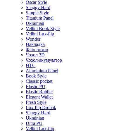
Oscar Style
Shaggy Hard
Simple Style
Titanium Panel
Ukrainian
Vellini Book Style
Vellini Lux-flip
Wonder
Накладка
Фліп чохол
Чохол 3D
Чохол-акумулятор
HTC
Aluminium Panel
Book Style
Classic pocket
Elastic PU
Elastic Rubber
Elegant Wallet
Fresh Style
Lux-flip Drobak
Shaggy Hard
Ukrainian
Ultra PU
Vellini Lux-flip