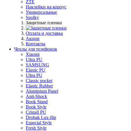
ZTE
Наклейки на корпус
Универсальные
Spolky
Защитные пленки
Оплата и доставка
Акции
Контакты
Чехлы для телефонов
Xiaomi
Ultra PU
SAMSUNG
Elastic PU
Ultra PU
Classic pocket
Elastic Rubber
Aluminium Panel
Anti-Shock
Book Stand
Book Style
Cristall PU
Drobak Lux-flip
Especial Style
Fresh Style