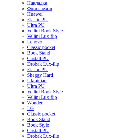
Накладка
Флип-чехол
Huawei
Elastic PU
Ultra PU
Vellini Book Style
Vellini Lux-flip
Lenovo
Classic pocket
Book Stand
Cristall PU
Drobak Lux-flip
Elastic PU
Shaggy Hard
Ukrainian
Ultra PU
Vellini Book Style
Vellini Lux-flip
Wonder
LG
Classic pocket
Book Stand
Book Style
Cristall PU
Drobak Lux-flip