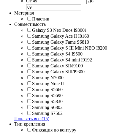
От
До
Материал
Пластик
Совместимость
Galaxy S3 Neo Duos I9300i
Samsung Galaxy Ace II I8160
Samsung Galaxy Fame S6810
Samsung Galaxy S III Mini NEO I8200
Samsung Galaxy S4 I9500
Samsung Galaxy S4 mini I9192
Samsung Galaxy SII/i9100
Samsung Galaxy SIII/I9300
Samsung N7000
Samsung Note II
Samsung S5660
Samsung S5690
Samsung S5830
Samsung S6802
Samsung S7562
Показать все (15)
Тип крепления
Фиксация по контуру