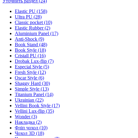
Уточнить раздел (24)
Elastic PU (158)
Ultra PU (28)
Classic pocket (10)
Elastic Rubber (2)
Aluminium Panel (17)
Anti-Shock (9)
Book Stand (48)
Book Style (18)
Cristall PU (16)
Drobak Lux-flip (7)
Especial Style (5)
Fresh Style (12)
Oscar Style (6)
Shaggy Hard (30)
Simple Style (13)
Titanium Panel (14)
Ukrainian (22)
Vellini Book Style (17)
Vellini Lux-flip (35)
Wonder (3)
Накладка (2)
Фліп чохол (10)
Чохол 3D (18)