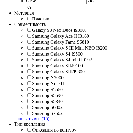
От
До
Материал
Пластик
Совместимость
Galaxy S3 Neo Duos I9300i
Samsung Galaxy Ace II I8160
Samsung Galaxy Fame S6810
Samsung Galaxy S III Mini NEO I8200
Samsung Galaxy S4 I9500
Samsung Galaxy S4 mini I9192
Samsung Galaxy SII/i9100
Samsung Galaxy SIII/I9300
Samsung N7000
Samsung Note II
Samsung S5660
Samsung S5690
Samsung S5830
Samsung S6802
Samsung S7562
Показать все (15)
Тип крепления
Фиксация по контуру