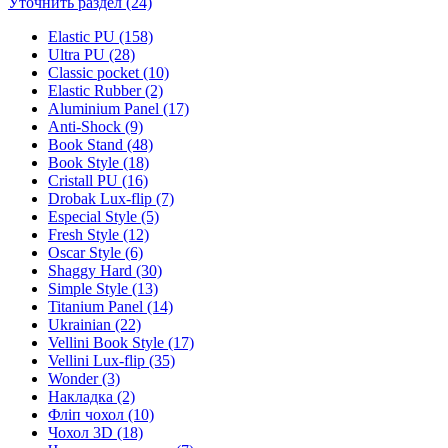
Уточнить раздел (24)
Elastic PU (158)
Ultra PU (28)
Classic pocket (10)
Elastic Rubber (2)
Aluminium Panel (17)
Anti-Shock (9)
Book Stand (48)
Book Style (18)
Cristall PU (16)
Drobak Lux-flip (7)
Especial Style (5)
Fresh Style (12)
Oscar Style (6)
Shaggy Hard (30)
Simple Style (13)
Titanium Panel (14)
Ukrainian (22)
Vellini Book Style (17)
Vellini Lux-flip (35)
Wonder (3)
Накладка (2)
Фліп чохол (10)
Чохол 3D (18)