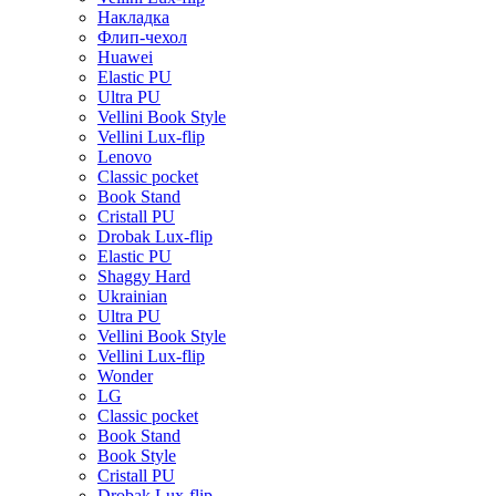
Накладка
Флип-чехол
Huawei
Elastic PU
Ultra PU
Vellini Book Style
Vellini Lux-flip
Lenovo
Classic pocket
Book Stand
Cristall PU
Drobak Lux-flip
Elastic PU
Shaggy Hard
Ukrainian
Ultra PU
Vellini Book Style
Vellini Lux-flip
Wonder
LG
Classic pocket
Book Stand
Book Style
Cristall PU
Drobak Lux-flip