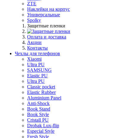
ZTE
Наклейки на корпус
Универсальные
Spolky
Защитные пленки
Оплата и доставка
Акции
Контакты
Чехлы для телефонов
Xiaomi
Ultra PU
SAMSUNG
Elastic PU
Ultra PU
Classic pocket
Elastic Rubber
Aluminium Panel
Anti-Shock
Book Stand
Book Style
Cristall PU
Drobak Lux-flip
Especial Style
Fresh Style