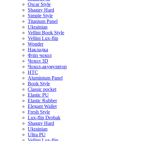
Oscar Style
Shaggy Hard
Simple Style
Titanium Panel
Ukrainian
Vellini Book Style
Vellini Lux-flip
Wonder
Накладка
Фліп чохол
Чохол 3D
Чохол-акумулятор
HTC
Aluminium Panel
Book Style
Classic pocket
Elastic PU
Elastic Rubber
Elegant Wallet
Fresh Style
Lux-flip Drobak
Shaggy Hard
Ukrainian
Ultra PU
Vellini Lux-flip