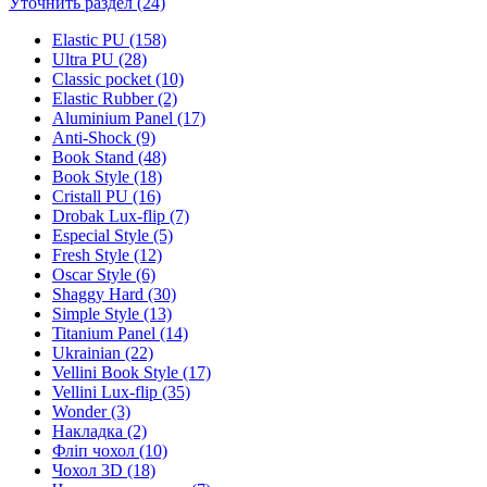
Уточнить раздел (24)
Elastic PU (158)
Ultra PU (28)
Classic pocket (10)
Elastic Rubber (2)
Aluminium Panel (17)
Anti-Shock (9)
Book Stand (48)
Book Style (18)
Cristall PU (16)
Drobak Lux-flip (7)
Especial Style (5)
Fresh Style (12)
Oscar Style (6)
Shaggy Hard (30)
Simple Style (13)
Titanium Panel (14)
Ukrainian (22)
Vellini Book Style (17)
Vellini Lux-flip (35)
Wonder (3)
Накладка (2)
Фліп чохол (10)
Чохол 3D (18)