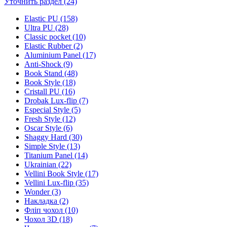
Уточнить раздел (24)
Elastic PU (158)
Ultra PU (28)
Classic pocket (10)
Elastic Rubber (2)
Aluminium Panel (17)
Anti-Shock (9)
Book Stand (48)
Book Style (18)
Cristall PU (16)
Drobak Lux-flip (7)
Especial Style (5)
Fresh Style (12)
Oscar Style (6)
Shaggy Hard (30)
Simple Style (13)
Titanium Panel (14)
Ukrainian (22)
Vellini Book Style (17)
Vellini Lux-flip (35)
Wonder (3)
Накладка (2)
Фліп чохол (10)
Чохол 3D (18)