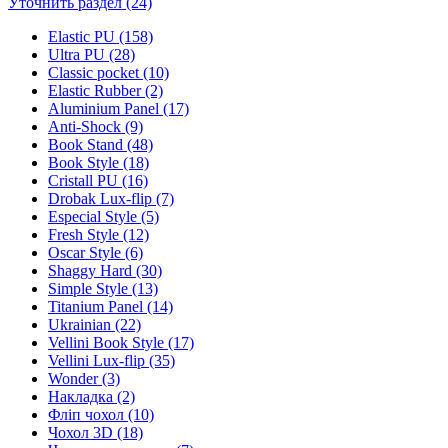
Уточнить раздел (24)
Elastic PU (158)
Ultra PU (28)
Classic pocket (10)
Elastic Rubber (2)
Aluminium Panel (17)
Anti-Shock (9)
Book Stand (48)
Book Style (18)
Cristall PU (16)
Drobak Lux-flip (7)
Especial Style (5)
Fresh Style (12)
Oscar Style (6)
Shaggy Hard (30)
Simple Style (13)
Titanium Panel (14)
Ukrainian (22)
Vellini Book Style (17)
Vellini Lux-flip (35)
Wonder (3)
Накладка (2)
Фліп чохол (10)
Чохол 3D (18)