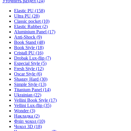
Уточнить раздел (24)
Elastic PU (158)
Ultra PU (28)
Classic pocket (10)
Elastic Rubber (2)
Aluminium Panel (17)
Anti-Shock (9)
Book Stand (48)
Book Style (18)
Cristall PU (16)
Drobak Lux-flip (7)
Especial Style (5)
Fresh Style (12)
Oscar Style (6)
Shaggy Hard (30)
Simple Style (13)
Titanium Panel (14)
Ukrainian (22)
Vellini Book Style (17)
Vellini Lux-flip (35)
Wonder (3)
Накладка (2)
Фліп чохол (10)
Чохол 3D (18)