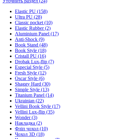
Уточнить раздел (24)
Elastic PU (158)
Ultra PU (28)
Classic pocket (10)
Elastic Rubber (2)
Aluminium Panel (17)
Anti-Shock (9)
Book Stand (48)
Book Style (18)
Cristall PU (16)
Drobak Lux-flip (7)
Especial Style (5)
Fresh Style (12)
Oscar Style (6)
Shaggy Hard (30)
Simple Style (13)
Titanium Panel (14)
Ukrainian (22)
Vellini Book Style (17)
Vellini Lux-flip (35)
Wonder (3)
Накладка (2)
Фліп чохол (10)
Чохол 3D (18)