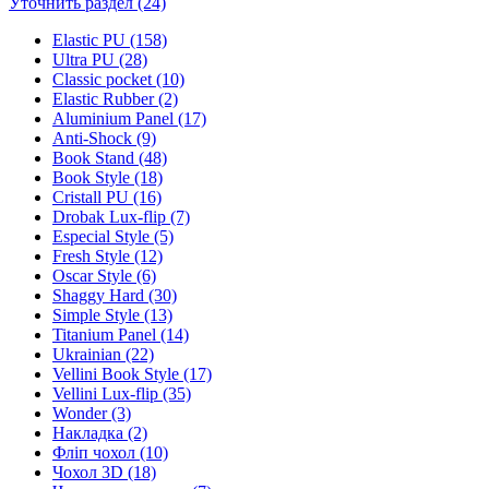
Уточнить раздел (24)
Elastic PU (158)
Ultra PU (28)
Classic pocket (10)
Elastic Rubber (2)
Aluminium Panel (17)
Anti-Shock (9)
Book Stand (48)
Book Style (18)
Cristall PU (16)
Drobak Lux-flip (7)
Especial Style (5)
Fresh Style (12)
Oscar Style (6)
Shaggy Hard (30)
Simple Style (13)
Titanium Panel (14)
Ukrainian (22)
Vellini Book Style (17)
Vellini Lux-flip (35)
Wonder (3)
Накладка (2)
Фліп чохол (10)
Чохол 3D (18)