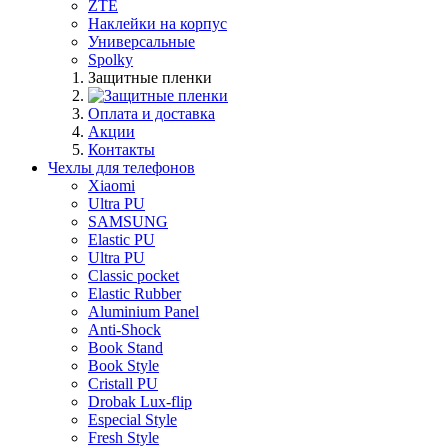
ZTE
Наклейки на корпус
Универсальные
Spolky
Защитные пленки
Оплата и доставка
Акции
Контакты
Чехлы для телефонов
Xiaomi
Ultra PU
SAMSUNG
Elastic PU
Ultra PU
Classic pocket
Elastic Rubber
Aluminium Panel
Anti-Shock
Book Stand
Book Style
Cristall PU
Drobak Lux-flip
Especial Style
Fresh Style