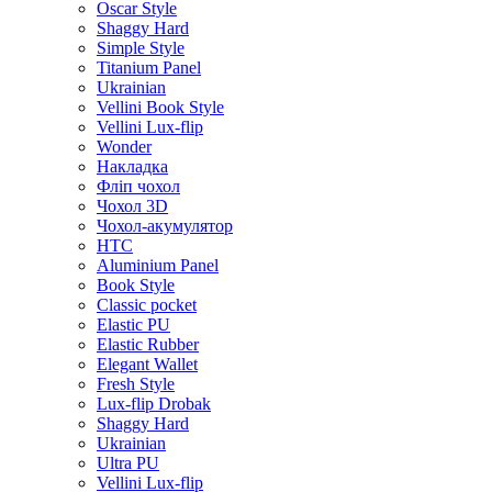
Oscar Style
Shaggy Hard
Simple Style
Titanium Panel
Ukrainian
Vellini Book Style
Vellini Lux-flip
Wonder
Накладка
Фліп чохол
Чохол 3D
Чохол-акумулятор
HTC
Aluminium Panel
Book Style
Classic pocket
Elastic PU
Elastic Rubber
Elegant Wallet
Fresh Style
Lux-flip Drobak
Shaggy Hard
Ukrainian
Ultra PU
Vellini Lux-flip