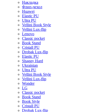
Накладка
Флип-чехол
Huawei
Elastic PU
Ultra PU
Vellini Book Style
Vellini Lux-flip
Lenovo
Classic pocket
Book Stand
Cristall PU
Drobak Lux-flip
Elastic PU
Shaggy Hard
Ukrainian
Ultra PU
Vellini Book Style
Vellini Lux-flip
Wonder
LG
Classic pocket
Book Stand
Book Style
Cristall PU
Drobak Lux-flip