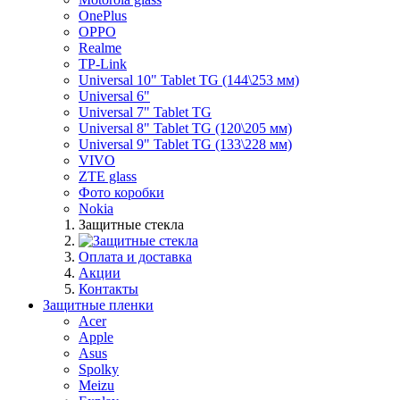
OnePlus
OPPO
Realme
TP-Link
Universal 10" Tablet TG (144\253 мм)
Universal 6"
Universal 7" Tablet TG
Universal 8" Tablet TG (120\205 мм)
Universal 9" Tablet TG (133\228 мм)
VIVO
ZTE glass
Фото коробки
Nokia
Защитные стекла
Оплата и доставка
Акции
Контакты
Защитные пленки
Acer
Apple
Asus
Spolky
Meizu