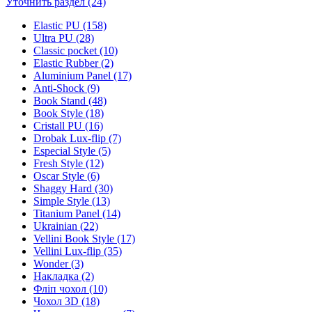
Уточнить раздел (24)
Elastic PU (158)
Ultra PU (28)
Classic pocket (10)
Elastic Rubber (2)
Aluminium Panel (17)
Anti-Shock (9)
Book Stand (48)
Book Style (18)
Cristall PU (16)
Drobak Lux-flip (7)
Especial Style (5)
Fresh Style (12)
Oscar Style (6)
Shaggy Hard (30)
Simple Style (13)
Titanium Panel (14)
Ukrainian (22)
Vellini Book Style (17)
Vellini Lux-flip (35)
Wonder (3)
Накладка (2)
Фліп чохол (10)
Чохол 3D (18)