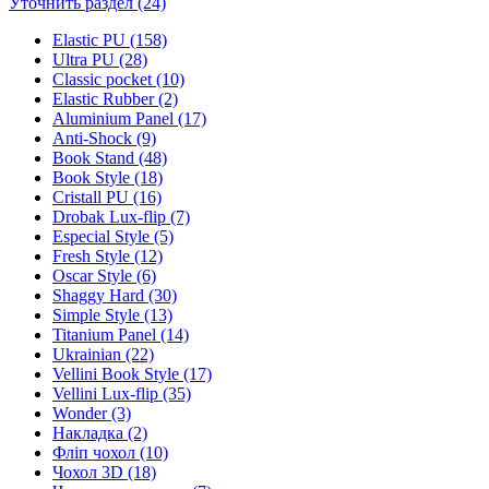
Уточнить раздел (24)
Elastic PU (158)
Ultra PU (28)
Classic pocket (10)
Elastic Rubber (2)
Aluminium Panel (17)
Anti-Shock (9)
Book Stand (48)
Book Style (18)
Cristall PU (16)
Drobak Lux-flip (7)
Especial Style (5)
Fresh Style (12)
Oscar Style (6)
Shaggy Hard (30)
Simple Style (13)
Titanium Panel (14)
Ukrainian (22)
Vellini Book Style (17)
Vellini Lux-flip (35)
Wonder (3)
Накладка (2)
Фліп чохол (10)
Чохол 3D (18)