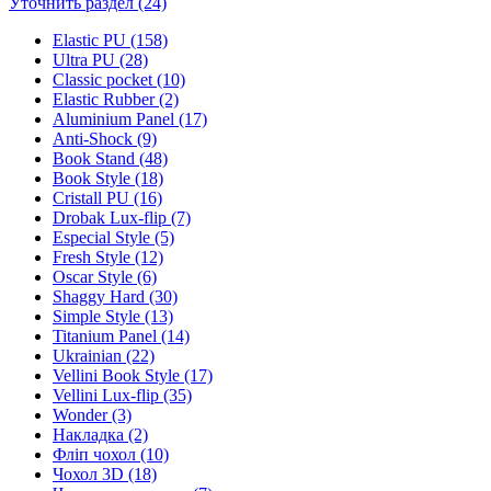
Уточнить раздел (24)
Elastic PU (158)
Ultra PU (28)
Classic pocket (10)
Elastic Rubber (2)
Aluminium Panel (17)
Anti-Shock (9)
Book Stand (48)
Book Style (18)
Cristall PU (16)
Drobak Lux-flip (7)
Especial Style (5)
Fresh Style (12)
Oscar Style (6)
Shaggy Hard (30)
Simple Style (13)
Titanium Panel (14)
Ukrainian (22)
Vellini Book Style (17)
Vellini Lux-flip (35)
Wonder (3)
Накладка (2)
Фліп чохол (10)
Чохол 3D (18)