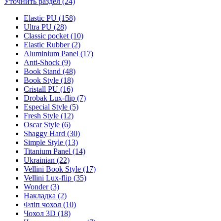
Уточнить раздел (24)
Elastic PU (158)
Ultra PU (28)
Classic pocket (10)
Elastic Rubber (2)
Aluminium Panel (17)
Anti-Shock (9)
Book Stand (48)
Book Style (18)
Cristall PU (16)
Drobak Lux-flip (7)
Especial Style (5)
Fresh Style (12)
Oscar Style (6)
Shaggy Hard (30)
Simple Style (13)
Titanium Panel (14)
Ukrainian (22)
Vellini Book Style (17)
Vellini Lux-flip (35)
Wonder (3)
Накладка (2)
Фліп чохол (10)
Чохол 3D (18)