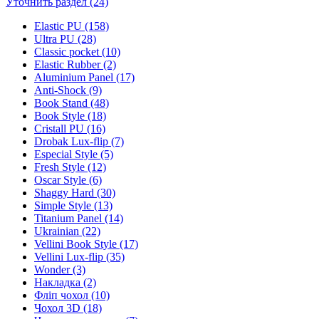
Уточнить раздел (24)
Elastic PU (158)
Ultra PU (28)
Classic pocket (10)
Elastic Rubber (2)
Aluminium Panel (17)
Anti-Shock (9)
Book Stand (48)
Book Style (18)
Cristall PU (16)
Drobak Lux-flip (7)
Especial Style (5)
Fresh Style (12)
Oscar Style (6)
Shaggy Hard (30)
Simple Style (13)
Titanium Panel (14)
Ukrainian (22)
Vellini Book Style (17)
Vellini Lux-flip (35)
Wonder (3)
Накладка (2)
Фліп чохол (10)
Чохол 3D (18)