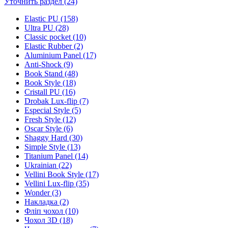
Уточнить раздел (24)
Elastic PU (158)
Ultra PU (28)
Classic pocket (10)
Elastic Rubber (2)
Aluminium Panel (17)
Anti-Shock (9)
Book Stand (48)
Book Style (18)
Cristall PU (16)
Drobak Lux-flip (7)
Especial Style (5)
Fresh Style (12)
Oscar Style (6)
Shaggy Hard (30)
Simple Style (13)
Titanium Panel (14)
Ukrainian (22)
Vellini Book Style (17)
Vellini Lux-flip (35)
Wonder (3)
Накладка (2)
Фліп чохол (10)
Чохол 3D (18)