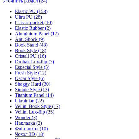
Уточнить раздел (24)
Elastic PU (158)
Ultra PU (28)
Classic pocket (10)
Elastic Rubber (2)
Aluminium Panel (17)
Anti-Shock (9)
Book Stand (48)
Book Style (18)
Cristall PU (16)
Drobak Lux-flip (7)
Especial Style (5)
Fresh Style (12)
Oscar Style (6)
Shaggy Hard (30)
Simple Style (13)
Titanium Panel (14)
Ukrainian (22)
Vellini Book Style (17)
Vellini Lux-flip (35)
Wonder (3)
Накладка (2)
Фліп чохол (10)
Чохол 3D (18)