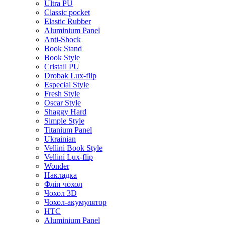
Ultra PU
Classic pocket
Elastic Rubber
Aluminium Panel
Anti-Shock
Book Stand
Book Style
Cristall PU
Drobak Lux-flip
Especial Style
Fresh Style
Oscar Style
Shaggy Hard
Simple Style
Titanium Panel
Ukrainian
Vellini Book Style
Vellini Lux-flip
Wonder
Накладка
Фліп чохол
Чохол 3D
Чохол-акумулятор
HTC
Aluminium Panel