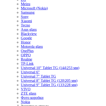
Meizu
Microsoft (Nokia)
Samsung
Sony
Xiaomi
Tecno
Asus glass
Blackview
Google
Honor
Motorola glass
OnePlus
OPPO
Realme
TP-Link
Universal 10" Tablet TG (144\253 мм)
Universal 6"
Universal 7" Tablet TG
Universal 8" Tablet TG (120\205 мм)
Universal 9" Tablet TG (133\228 мм)
VIVO
ZTE glass
Фото коробки
Nokia