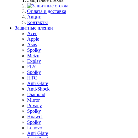
Защитные стекла
Оплата и доставка
Акции
Контакты
Защитные пленки
Acer
Apple
Asus
Spolky
Meizu
Explay
FLY
Spolky
HTC
Anti-Glare
Anti-Shock
Diamond
Mirror
Privacy
Spolky
Huawei
Spolky
Lenovo
Anti-Glare