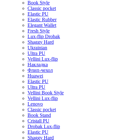
Book Style
Classic pocket
Elastic PU
Elastic Rubber
Elegant Wallet
Fresh Style
Lux-flip Drobak
Shaggy Hard
Ukrainian
Ultra PU
Vellini Lux-flip
Накладка
Флип-чехол
Huawei
Elastic PU
Ultra PU
Vellini Book Style
Vellini Lux-flip
Lenovo
Classic pocket
Book Stand
Cristall PU
Drobak Lux-flip
Elastic PU
Shaggy Hard