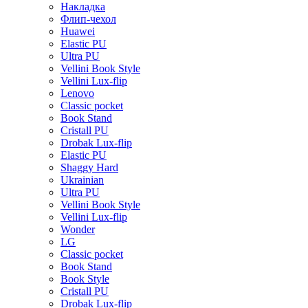
Накладка
Флип-чехол
Huawei
Elastic PU
Ultra PU
Vellini Book Style
Vellini Lux-flip
Lenovo
Classic pocket
Book Stand
Cristall PU
Drobak Lux-flip
Elastic PU
Shaggy Hard
Ukrainian
Ultra PU
Vellini Book Style
Vellini Lux-flip
Wonder
LG
Classic pocket
Book Stand
Book Style
Cristall PU
Drobak Lux-flip