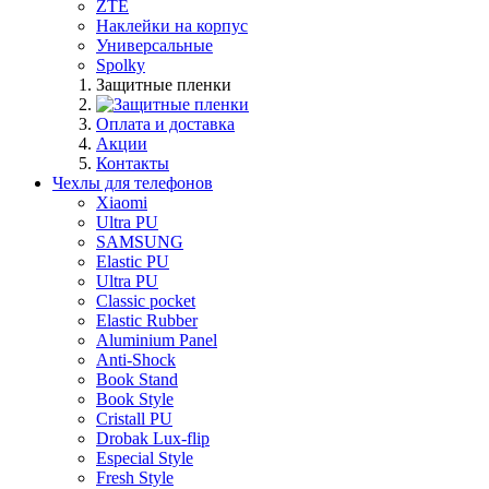
ZTE
Наклейки на корпус
Универсальные
Spolky
Защитные пленки
Оплата и доставка
Акции
Контакты
Чехлы для телефонов
Xiaomi
Ultra PU
SAMSUNG
Elastic PU
Ultra PU
Classic pocket
Elastic Rubber
Aluminium Panel
Anti-Shock
Book Stand
Book Style
Cristall PU
Drobak Lux-flip
Especial Style
Fresh Style