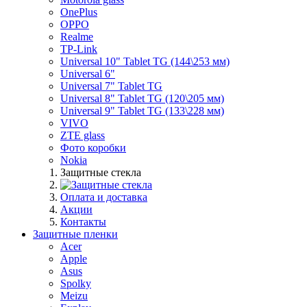
OnePlus
OPPO
Realme
TP-Link
Universal 10" Tablet TG (144\253 мм)
Universal 6"
Universal 7" Tablet TG
Universal 8" Tablet TG (120\205 мм)
Universal 9" Tablet TG (133\228 мм)
VIVO
ZTE glass
Фото коробки
Nokia
Защитные стекла
Оплата и доставка
Акции
Контакты
Защитные пленки
Acer
Apple
Asus
Spolky
Meizu