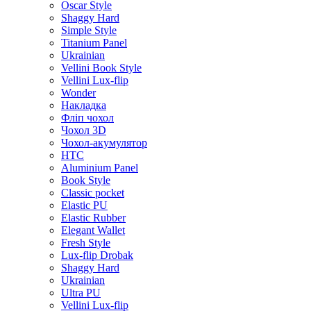
Oscar Style
Shaggy Hard
Simple Style
Titanium Panel
Ukrainian
Vellini Book Style
Vellini Lux-flip
Wonder
Накладка
Фліп чохол
Чохол 3D
Чохол-акумулятор
HTC
Aluminium Panel
Book Style
Classic pocket
Elastic PU
Elastic Rubber
Elegant Wallet
Fresh Style
Lux-flip Drobak
Shaggy Hard
Ukrainian
Ultra PU
Vellini Lux-flip