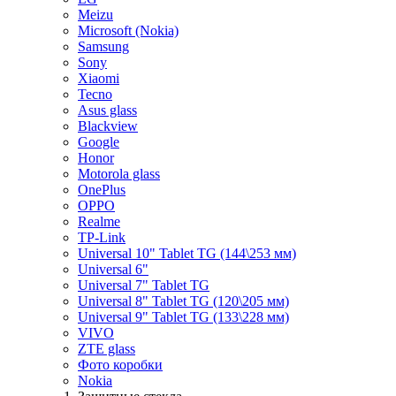
Meizu
Microsoft (Nokia)
Samsung
Sony
Xiaomi
Tecno
Asus glass
Blackview
Google
Honor
Motorola glass
OnePlus
OPPO
Realme
TP-Link
Universal 10" Tablet TG (144\253 мм)
Universal 6"
Universal 7" Tablet TG
Universal 8" Tablet TG (120\205 мм)
Universal 9" Tablet TG (133\228 мм)
VIVO
ZTE glass
Фото коробки
Nokia