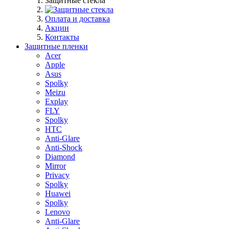
Защитные стекла
Оплата и доставка
Акции
Контакты
Защитные пленки
Acer
Apple
Asus
Spolky
Meizu
Explay
FLY
Spolky
HTC
Anti-Glare
Anti-Shock
Diamond
Mirror
Privacy
Spolky
Huawei
Spolky
Lenovo
Anti-Glare