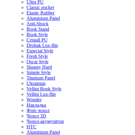
Ultra PU
Classic pocket
Elastic Rubber
Aluminium Panel
Anti-Shock
Book Stand
Book Style
Cristall PU
Drobak Lux-flip
Especial Style
Fresh Style
Oscar Style
Shaggy Hard
Simple Style
Titanium Panel
Ukrainian
Vellini Book Style
Vellini Lux-flip
Wonder
Накладка
Фліп чохол
Чохол 3D
Чохол-акумулятор
HTC
Aluminium Panel