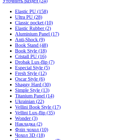
Уточнить раздел (24)
Elastic PU (158)
Ultra PU (28)
Classic pocket (10)
Elastic Rubber (2)
Aluminium Panel (17)
Anti-Shock (9)
Book Stand (48)
Book Style (18)
Cristall PU (16)
Drobak Lux-flip (7)
Especial Style (5)
Fresh Style (12)
Oscar Style (6)
Shaggy Hard (30)
Simple Style (13)
Titanium Panel (14)
Ukrainian (22)
Vellini Book Style (17)
Vellini Lux-flip (35)
Wonder (3)
Накладка (2)
Фліп чохол (10)
Чохол 3D (18)